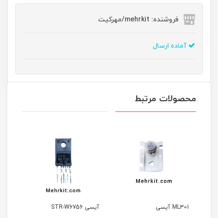
فروشنده: mehrkit/مهرکیت
آماده ارسال
محصولات مرتبط
ML301 آیسی
آیسی STR-W6756
آیسی 6153