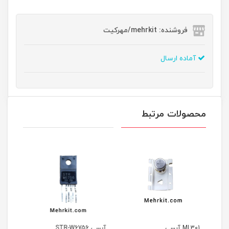
فروشنده: mehrkit/مهرکیت
آماده ارسال
محصولات مرتبط
آیسی STR-W6756
آیسی STR-G6153