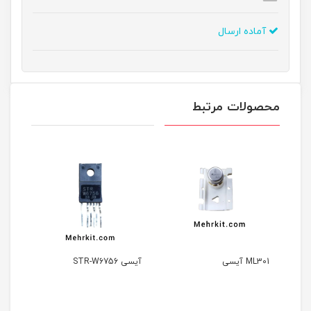
آماده ارسال
محصولات مرتبط
ML301 آیسی
آیسی STR-W6756
آیسی STR-G6153