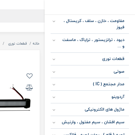
مقاومت ، خازن ، سلف ، کریستال ،
فیوز
دیود ، ترانزیستور ، ترایاک ، ماسفت
خانه
قطعات نوری
و ...
قطعات نوری
صوتی
مدار مجتمع ( IC )
آردوینو
ماژول های الکترونیکی
سیم افشان ، سیم مفتول ، وارنیش
لحیم ( قلع ) ، روغن لحیم ، فلاکس