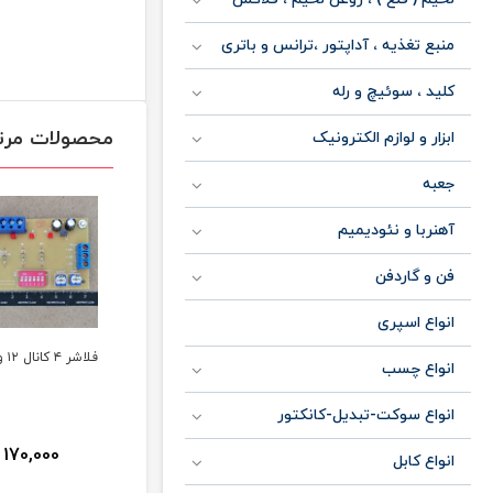
منبع تغذیه ، آداپتور ،ترانس و باتری
کلید ، سوئیچ و رله
محصولات مرت
ابزار و لوازم الکترونیک
جعبه
آهنربا و نئودیمیم
فن و گاردفن
انواع اسپری
درایور برنامه پذیر ۱۲
فلاشر ال ای دی پلیسی
فلاشر ۴ کانال ۱۲ ولت
انواع چسب
ولت ۲۰۴۸
انواع سوکت-تبدیل-کانکتور
170,000
215,000
360,000
تومان
تومان
انواع کابل