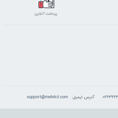
پرداخت آنلاین
026322
آدرس ایمیل:
support@mehrkit.com