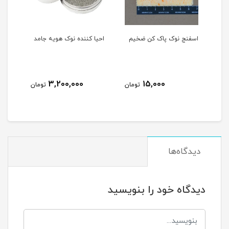
فنج نوک پاک کن ضخیم
احیا کننده نوک هویه جامد
خمیر فلکس سرنگ
TECH RMA-223
,000
3,200,000
15,000
تومان
تومان
دیدگاه‌ها
دیدگاه خود را بنویسید