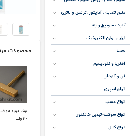
منبع تغذیه ، آداپتور ،ترانس و باتری
کلید ، سوئیچ و رله
ابزار و لوازم الکترونیک
محصولات مرت
جعبه
آهنربا و نئودیمیم
فن و گاردفن
انواع اسپری
انواع چسب
نوک هویه ۶۰ وات
نوک هویه اتو فلت تی‌
نوک هویه اتو فلت تی‌
انواع سوکت-تبدیل-کانکتور
۶۰ وات
۴۰ وات
انواع کابل