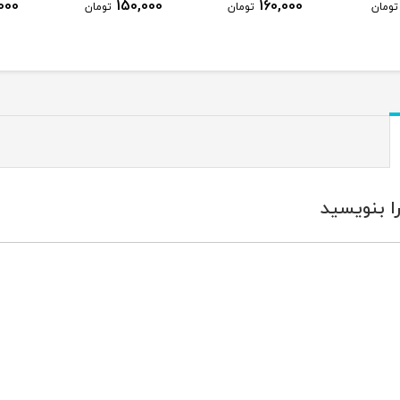
165,000
150,000
160,000
تومان
تومان
توما
ا بنویسید