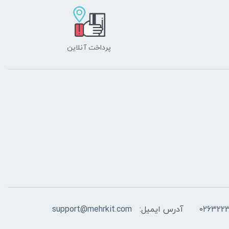
پرداخت آنلاین
026322
آدرس ایمیل:
support@mehrkit.com