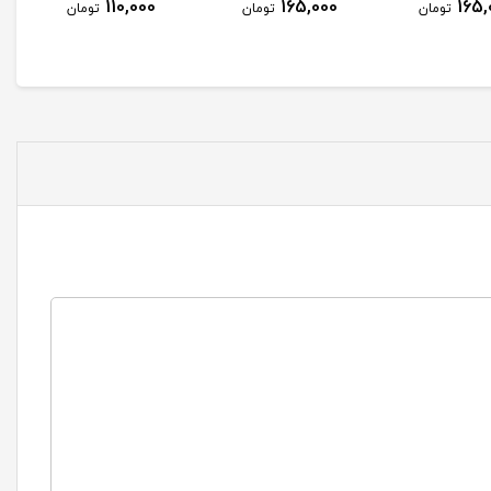
110,000
165,000
ن
تومان
تومان