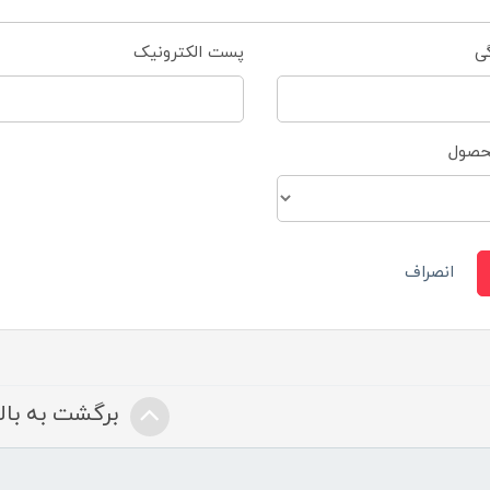
گی
پست الکترونیک
محصول
انصراف
برگشت به بالا