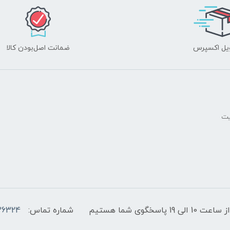
یل اکسپرس
ضمانت اصل‌بودن کالا
یت
پاسخگوی شما هستیم
شماره تماس:
36324