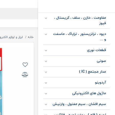
مقاومت ، خازن ، سلف ، کریستال ،
فیوز
دیود ، ترانزیستور ، ترایاک ، ماسفت
خانه
ابزار و لوازم الکتر
و ...
قطعات نوری
صوتی
مدار مجتمع ( IC )
آردوینو
ماژول های الکترونیکی
سیم افشان ، سیم مفتول ، وارنیش
لحیم ( قلع ) ، روغن لحیم ، فلاکس