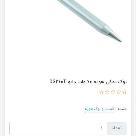
نوک یدکی هویه 6۰ وات دایو DS260T
دسته :
المنت و نوک هویه
تعداد