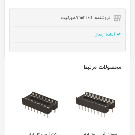
فروشنده: mehrkit/مهرکیت
آماده ارسال
محصولات مرتبط
سوکت آیسی 18 پایه
سوکت آیسی 16 پایه
سوکت 