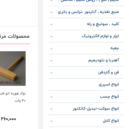
منبع تغذیه ، آداپتور ،ترانس و باتری
کلید ، سوئیچ و رله
محصولات مرت
ابزار و لوازم الکترونیک
جعبه
آهنربا و نئودیمیم
فن و گاردفن
انواع اسپری
نوک هویه اتو فلت تی‌
نوک هویه اتو فلت تی‌
المنت حرارتی 
انواع چسب
۶۰ وات
۴۰ وات
هویه M160
سومو
انواع سوکت-تبدیل-کانکتور
60,000
260,000
250,000
ان
تومان
تومان
انواع کابل