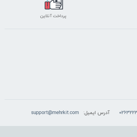
پرداخت آنلاین
026322
آدرس ایمیل:
support@mehrkit.com