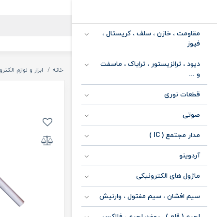
مقاومت ، خازن ، سلف ، کریستال ،
فیوز
دیود ، ترانزیستور ، ترایاک ، ماسفت
خانه
ابزار و لوازم الکتر
و ...
قطعات نوری
صوتی
مدار مجتمع ( IC )
آردوینو
ماژول های الکترونیکی
سیم افشان ، سیم مفتول ، وارنیش
لحیم ( قلع ) ، روغن لحیم ، فلاکس