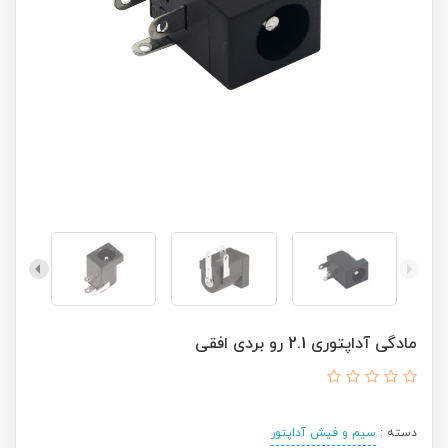
مادگی آداپتوری 2.1 رو بردی افقی
دسته :
سیم و فیش آداپتور