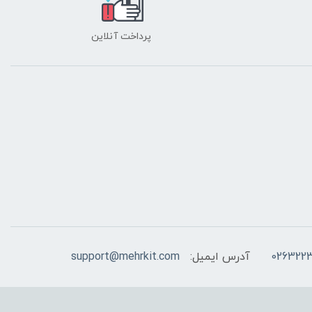
پرداخت آنلاین
026322
آدرس ایمیل:
support@mehrkit.com