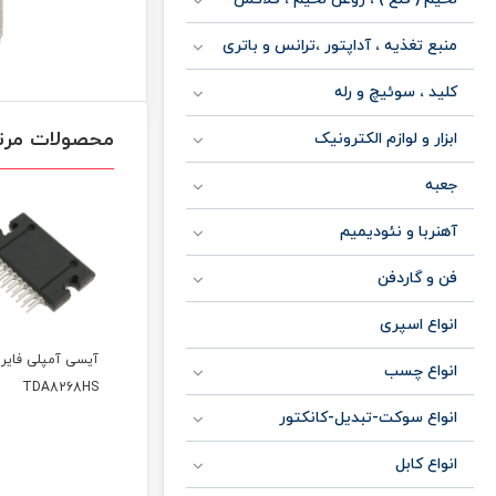
منبع تغذیه ، آداپتور ،ترانس و باتری
کلید ، سوئیچ و رله
محصولات مرت
ابزار و لوازم الکترونیک
جعبه
آهنربا و نئودیمیم
فن و گاردفن
انواع اسپری
آیسی آمپلی فایر
آیسی آمپلی فایر
آی
انواع چسب
88
TDA8268HS
YD1028
انواع سوکت-تبدیل-کانکتور
50,000
تومان
انواع کابل