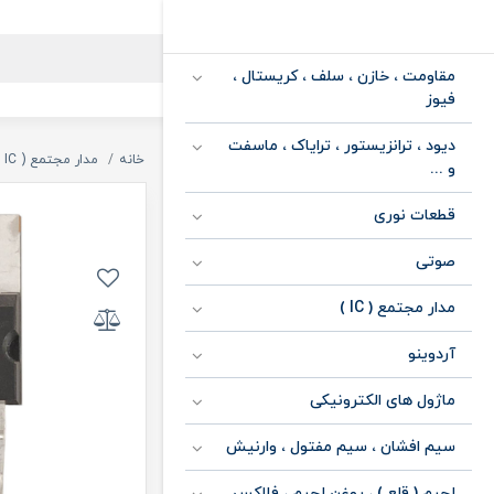
مقاومت ، خازن ، سلف ، کریستال ،
فیوز
دیود ، ترانزیستور ، ترایاک ، ماسفت
خانه
مدار مجتمع ( IC )
و ...
قطعات نوری
صوتی
مدار مجتمع ( IC )
آردوینو
ماژول های الکترونیکی
سیم افشان ، سیم مفتول ، وارنیش
لحیم ( قلع ) ، روغن لحیم ، فلاکس