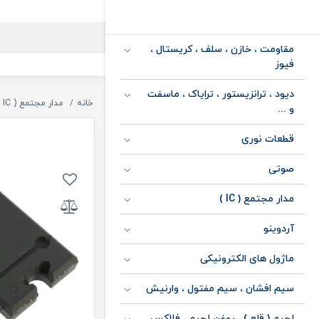
مقاومت ، خازن ، سلف ، کریستال ،
فیوز
دیود ، ترانزیستور ، ترایاک ، ماسفت
خانه
مدار مجتمع ( IC )
و ...
قطعات نوری
صوتی
مدار مجتمع ( IC )
آردوینو
ماژول های الکترونیکی
سیم افشان ، سیم مفتول ، وارنیش
لحیم ( قلع ) ، روغن لحیم ، فلاکس