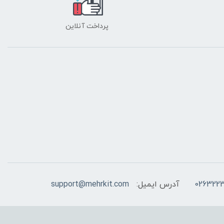
پرداخت آنلاین
026322
آدرس ایمیل:
support@mehrkit.com