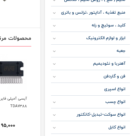
منبع تغذیه ، آداپتور ،ترانس و باتری
کلید ، سوئیچ و رله
محصولات مرت
ابزار و لوازم الکترونیک
جعبه
آهنربا و نئودیمیم
فن و گاردفن
انواع اسپری
آیسی آمپلی فایر
آیسی آمپلی فایر
انواع چسب
TDA7388
YD1028
انواع سوکت-تبدیل-کانکتور
95,000
50,000
تومان
تومان
انواع کابل