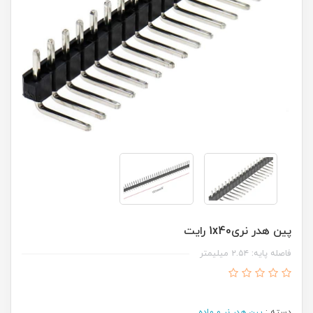
پین هدر نری1x40 رایت
فاصله پایه: ۲.۵۴ میلیمتر
دسته :
پین هدر نر و ماده