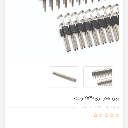
پین هدر نری2x40 رایت
فاصله پایه: ۲.۵۴ میلیمتر