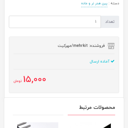
دسته :
پین هدر نر و ماده
تعداد
فروشنده: mehrkit/مهرکیت
آماده ارسال
15,000
تومان
محصولات مرتبط