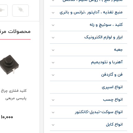
منبع تغذیه ، آداپتور ،ترانس و باتری
کلید ، سوئیچ و رله
محصولات مرت
ابزار و لوازم الکترونیک
جعبه
آهنربا و نئودیمیم
فن و گاردفن
انواع اسپری
کلید فشاری ابعاد
کلید فشاری چراغ قوه
کلید فشاری چراغ 
8.5x8.5
پلیسی سر زرد
پلیسی مربعی
انواع چسب
انواع سوکت-تبدیل-کانکتور
10,000
10,000
تومان
انواع کابل