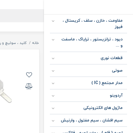
مقاومت ، خازن ، سلف ، کریستال ،
فیوز
دیود ، ترانزیستور ، ترایاک ، ماسفت
خانه
کلید ، سوئیچ و ر
و ...
قطعات نوری
صوتی
مدار مجتمع ( IC )
آردوینو
ماژول های الکترونیکی
سیم افشان ، سیم مفتول ، وارنیش
لحیم ( قلع ) ، روغن لحیم ، فلاکس