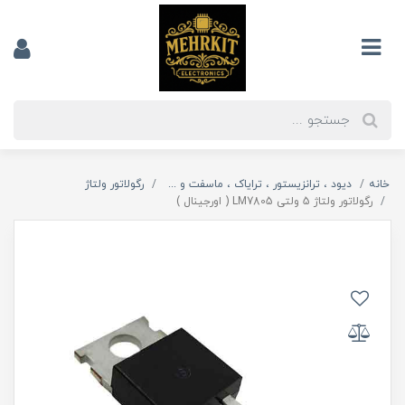
خانه
دیود ، ترانزیستور ، ترایاک ، ماسفت و ...
رگولاتور ولتاژ
رگولاتور ولتاژ 5 ولتی LM7805 ( اورجینال )