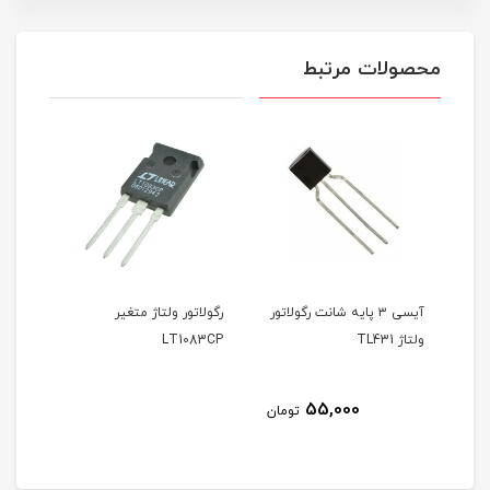
محصولات مرتبط
 ۳ پایه شانت رگولاتور
رگولاتور ولتاژ متغیر
آیسی رگولاتور ولتاژ متغیر
LM723
LT1083CP
35,000
55,000
تومان
توما