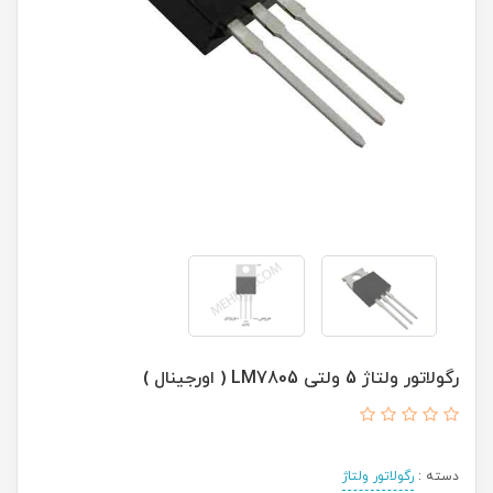
رگولاتور ولتاژ 5 ولتی LM7805 ( اورجینال )
دسته :
رگولاتور ولتاژ