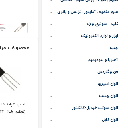
منبع تغذیه ، آداپتور ،ترانس و باتری
کلید ، سوئیچ و رله
ابزار و لوازم الکترونیک
محصولات مرت
جعبه
آهنربا و نئودیمیم
فن و گاردفن
انواع اسپری
انواع چسب
آیسی ۳ پایه شانت
آیسی ۳ پایه شانت
رگولاتور ولتاژ
انواع سوکت-تبدیل-کانکتور
رگولاتور ولتاژ LM329
رگولاتور ولتاژ TL431
LT1083CP
انواع کابل