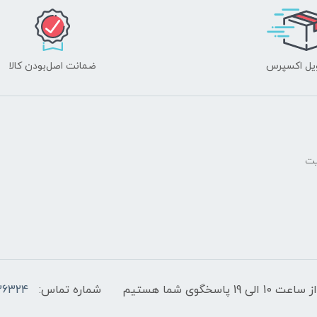
یل اکسپرس
ضمانت اصل‌بودن کالا
یت
پاسخگوی شما هستیم
شماره تماس:
36324