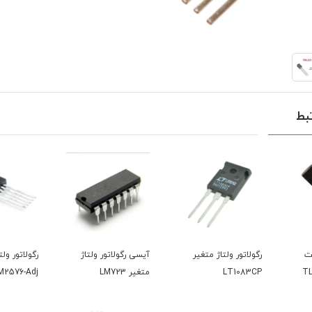
بط
 متغیر
آیسی رگولاتور ولتاژ
رگولاتور ولتاژ متغیر
رگولاتو
متغیر LM723
LM2576-Adj
576-12