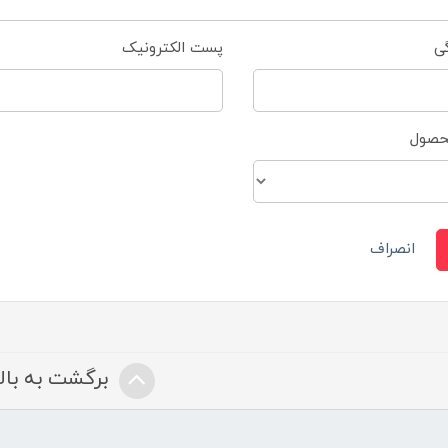
گی
پست الکترونیک
محصول
انصراف
برگشت به بالا