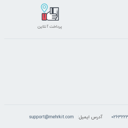
پرداخت آنلاین
026322
آدرس ایمیل:
support@mehrkit.com