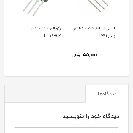
آیسی ۳ پایه شانت رگولاتور
رگولاتور ولتاژ متغیر
آیسی رگولاتور 
ولتاژ TL431
LT1083CP
LM723
00
55,000
تومان
دیدگاه‌ها
دیدگاه خود را بنویسید