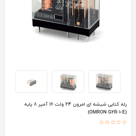
رله کتابی شیشه ای امرون 24 ولت 16 آمپر 8 پایه
(OMRON G2R-1-E)