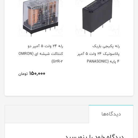
ه پکیجی باریک
رله 24 ولت 5 آمپر دو
رله 24 
پاناسونیک 24 ولت 5 آمپر
کنتاکت شیشه ای (OMRON
کنتاکت (MPJ2-S-124-C)
4 پایه (PANASONIC
G2R-2)
ALDP12
,000
150,000
تومان
دیدگاه‌ها
دیدگاه خود را بنویسید