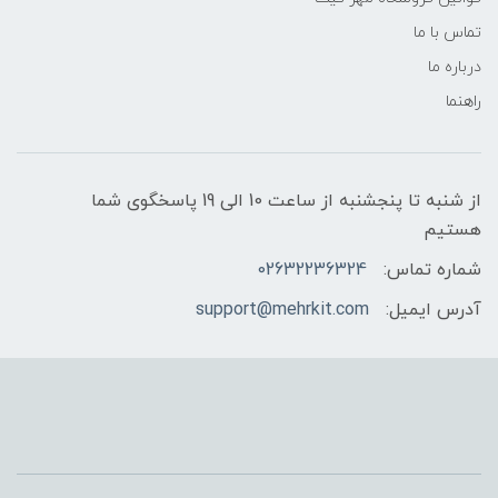
تماس با ما
درباره ما
راهنما
از شنبه تا پنجشنبه از ساعت 10 الی 19 پاسخگوی شما
هستیم
شماره تماس:
02632236324
آدرس ایمیل:
support@mehrkit.com