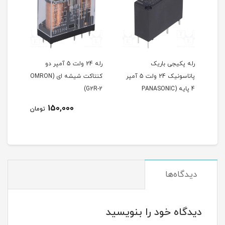
یک
رله 24 ولت 5 آمپر دو
رله کتابی شیشه ای امرون
پاناسونیک 24 ولت 5 آمپر
کنتاکت شیشه ای (OMRON
24 ولت 16 آمپر 8 پایه
PANASONI
G2R-2)
(OMRON G2R-1-E)
160,000
150,000
تومان
تومان
دیدگاه‌ها
دیدگاه خود را بنویسید