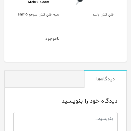
ت
سیم قلع کش سومو sm115
هویه قلع کش ۴۰ وات
سومو
ناموجود
ناموجود
دیدگاه‌ها
دیدگاه خود را بنویسید