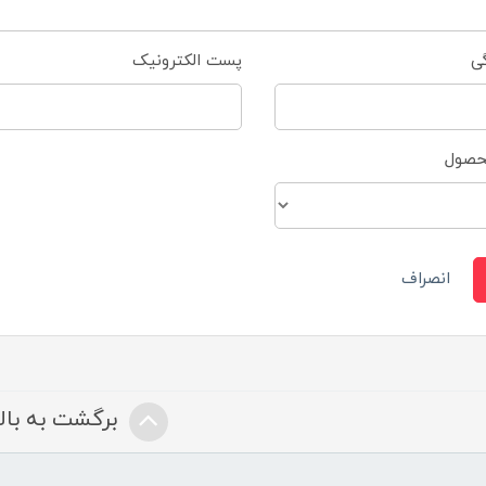
گی
پست الکترونیک
محصول
انصراف
برگشت به بالا