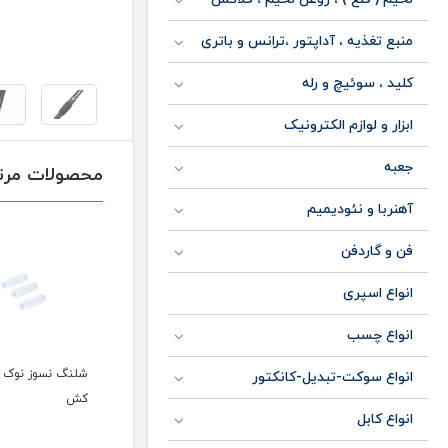
منبع تغذیه ، آداپتور ،ترانس و باتری
کلید ، سوئیچ و رله
ابزار و لوازم الکترونیک
جعبه
محصولات مرت
آهنربا و نئودیمیم
فن و گاردفن
انواع اسپری
انواع چسب
تمیز کننده نوک هویه
شلنگ نسوز نوک ق
انواع سوکت-تبدیل-کانکتور
سومو sm107
کش
انواع کابل