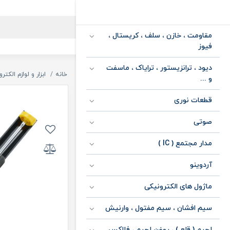
مقاومت ، خازن ، سلف ، کریستال ،
فیوز
دیود ، ترانزیستور ، ترایاک ، ماسفت
خانه
ابزار و لوازم الکتر
و ...
قطعات نوری
صوتی
مدار مجتمع ( IC )
آردوینو
ماژول های الکترونیکی
سیم افشان ، سیم مفتول ، وارنیش
لحیم ( قلع ) ، روغن لحیم ، فلاکس