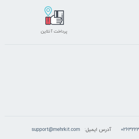
پرداخت آنلاین
026322
آدرس ایمیل:
support@mehrkit.com