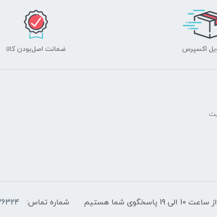
یل اکسپرس
ضمانت اصل‌بودن کالا
یت
پاسخگوی شما هستیم
شماره تماس:
36324