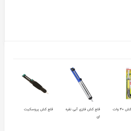
هویه قلع کش ۴۰ وات
قلع کش فلزی آبی نقره
قلع کش پروسکیت
ای