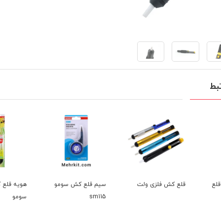
بط
لع
قلع کش فلزی ولت
سیم قلع کش سومو
sm115
سومو