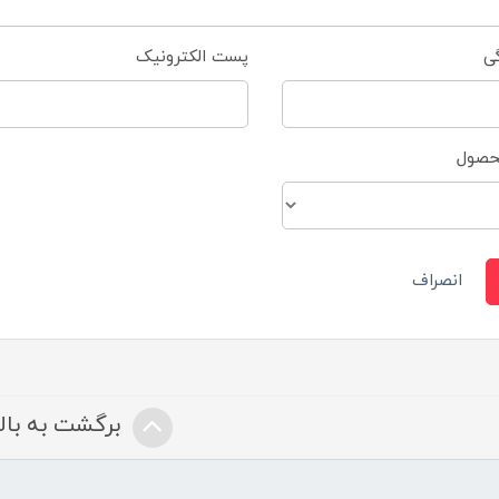
گی
پست الکترونیک
محصول
انصراف
برگشت به بالا