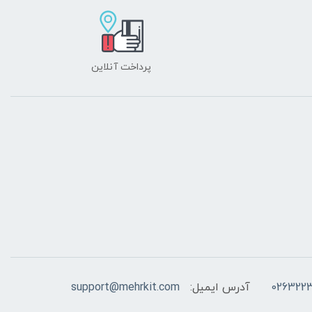
پرداخت آنلاین
026322
آدرس ایمیل:
support@mehrkit.com