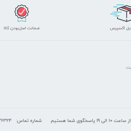
یل اکسپرس
ضمانت اصل‌بودن کالا
یت
پاسخگوی شما هستیم
شماره تماس:
36324