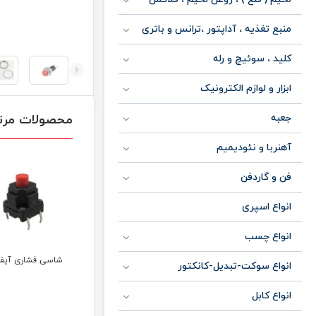
منبع تغذیه ، آداپتور ،ترانس و باتری
کلید ، سوئیچ و رله
ابزار و لوازم الکترونیک
محصولات مرت
جعبه
آهنربا و نئودیمیم
فن و گاردفن
انواع اسپری
انواع چسب
شاسی 2 طرف استارتی
شاسی استارتی دو
شاسی فشاری آیفونی
انواع سوکت-تبدیل-کانکتور
3 حالته 3 آمپری
حالته ژاپنی باکالیتی 16
انواع کابل
آمپری