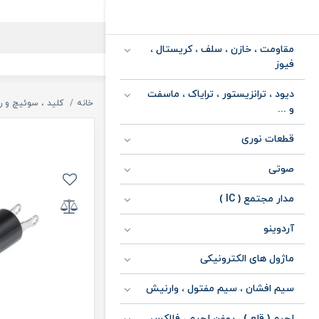
مقاومت ، خازن ، سلف ، کریستال ،
فیوز
دیود ، ترانزیستور ، ترایاک ، ماسفت
خانه
کلید ، سوئیچ و ر
و ...
قطعات نوری
صوتی
مدار مجتمع ( IC )
آردوینو
ماژول های الکترونیکی
سیم افشان ، سیم مفتول ، وارنیش
لحیم ( قلع ) ، روغن لحیم ، فلاکس