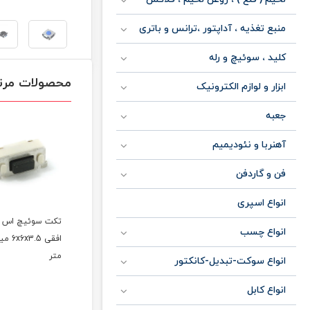
منبع تغذیه ، آداپتور ،ترانس و باتری
کلید ، سوئیچ و رله
محصولات مرت
ابزار و لوازم الکترونیک
جعبه
آهنربا و نئودیمیم
فن و گاردفن
انواع اسپری
دی
تکت سوئیچ اس ام دی
تکت سوئیچ اس ام دی
تکت سوئیچ ا
انواع چسب
کربنی 6x6x5 میلی متر
افقی 6x6x3.5 میلی
متر
متر
انواع سوکت-تبدیل-کانکتور
مان
انواع کابل