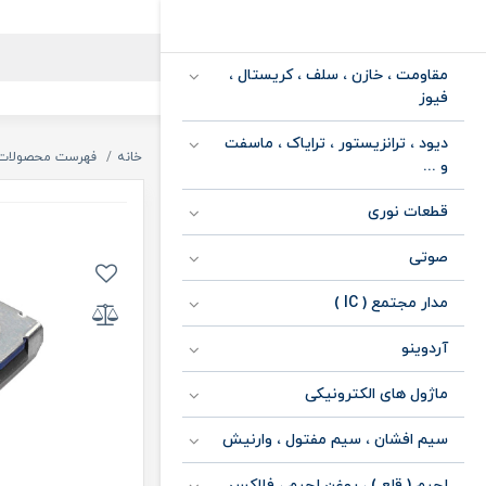
مقاومت ، خازن ، سلف ، کریستال ،
فیوز
دیود ، ترانزیستور ، ترایاک ، ماسفت
خانه
فهرست محصولات
و ...
قطعات نوری
صوتی
مدار مجتمع ( IC )
آردوینو
ماژول های الکترونیکی
سیم افشان ، سیم مفتول ، وارنیش
لحیم ( قلع ) ، روغن لحیم ، فلاکس