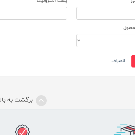
گی
پست الکترونیک
محصول
انصراف
برگشت به بالا