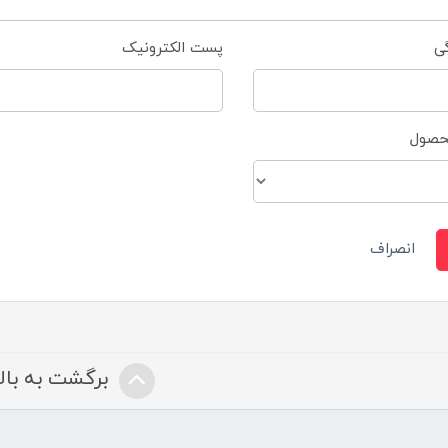
گی
پست الکترونیک
محصول
انصراف
برگشت به بالا