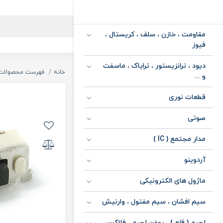
مقاومت ، خازن ، سلف ، کریستال ،
فیوز
دیود ، ترانزیستور ، ترایاک ، ماسفت
خانه
فهرست محصولات
و ...
قطعات نوری
صوتی
مدار مجتمع ( IC )
آردوینو
ماژول های الکترونیکی
سیم افشان ، سیم مفتول ، وارنیش
لحیم ( قلع ) ، روغن لحیم ، فلاکس