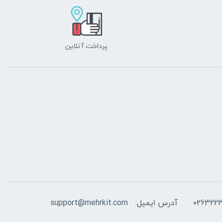
پرداخت آنلاین
026322
آدرس ایمیل:
support@mehrkit.com