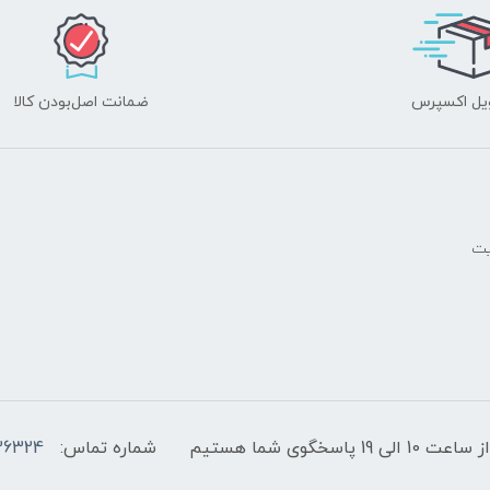
یل اکسپرس
ضمانت اصل‌بودن کالا
یت
پاسخگوی شما هستیم
شماره تماس:
36324