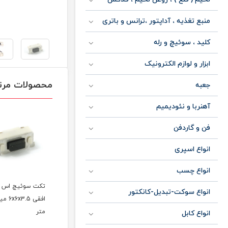
منبع تغذیه ، آداپتور ،ترانس و باتری
کلید ، سوئیچ و رله
ابزار و لوازم الکترونیک
محصولات مرت
جعبه
آهنربا و نئودیمیم
فن و گاردفن
انواع اسپری
انواع چسب
دی
تکت سوئیچ اس ام دی
تکت سوئیچ اس ام دی
تکت سوئیچ ا
انواع سوکت-تبدیل-کانکتور
کربنی 6x6x5 میلی متر
افقی 6x6x3.5 میلی
متر
متر
انواع کابل