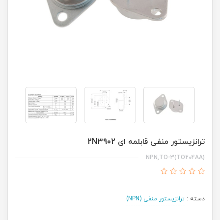
ترانزیستور منفی قابلمه ای 2N3902
NPN,TO-3(TO204AA)
دسته :
ترانزیستور منفی (NPN)