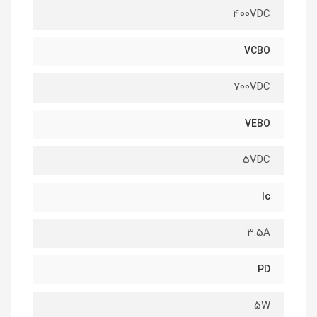
400VDC
VCBO
700VDC
VEBO
5VDC
Ic
3.5A
PD
5W