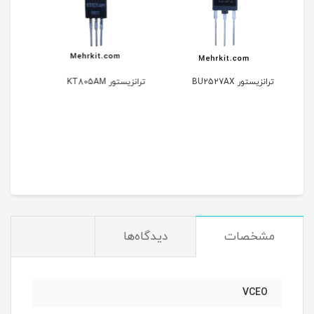
ترانزیستور KT805AM
ترانزیستور BU505
مشخصات
دیدگاه‌ها
VCEO