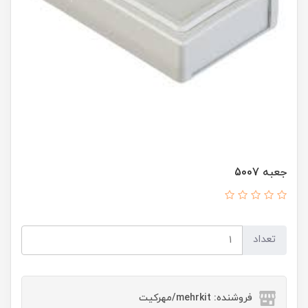
جعبه 5007
تعداد
فروشنده: mehrkit/مهرکیت