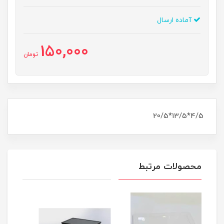
آماده ارسال
150,000
تومان
4/5*13/5*20/5
محصولات مرتبط