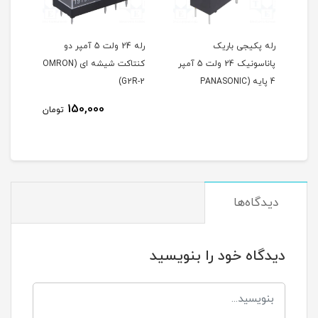
 ولت ۵ آمپر
رله پکیجی باریک
رله 24 ولت 5 آمپر دو
اریک (G5NB-
پاناسونیک 24 ولت 5 آمپر
کنتاکت شیشه ای (OMRON
کنتاکت (-C
4 پایه (PANASONIC
G2R-2)
ALDP124)
150,000
مان
تومان
دیدگاه‌ها
دیدگاه خود را بنویسید