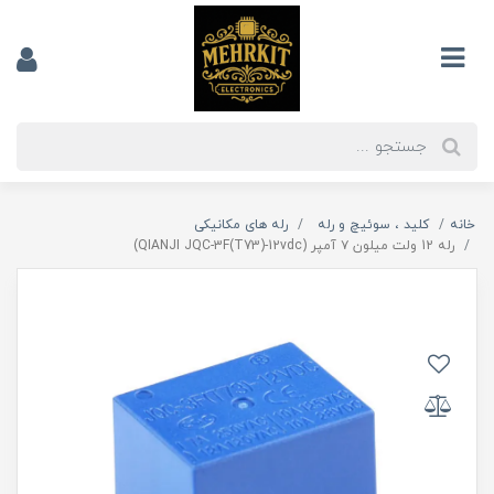
خانه
کلید ، سوئیچ و رله
رله های مکانیکی
رله 12 ولت میلون ۷ آمپر (QIANJI JQC-3F(T73)-12vdc)