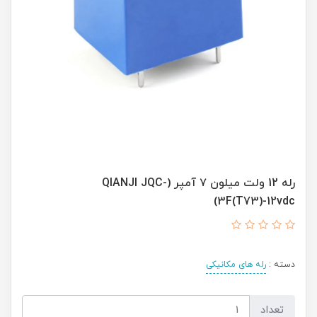
رله 12 ولت میلون ۷ آمپر (QIANJI JQC-
3F(T73)-12vdc)
دسته :
رله های مکانیکی
تعداد