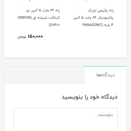
رله پکیجی باریک
رله 24 ولت 5 آمپر دو
پاناسونیک 24 ولت 5 آمپر
کنتاکت شیشه ای (OMRON
کنتاکت (MPJ2-S-124-C)
4 پایه (PANASONIC
G2R-2)
ALDP124)
150,000
تومان
دیدگاه‌ها
دیدگاه خود را بنویسید