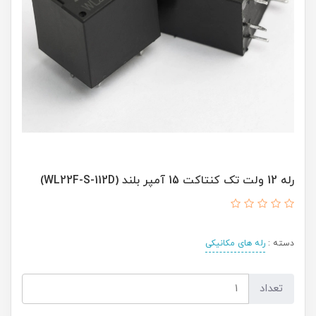
رله 12 ولت تک کنتاکت 15 آمپر بلند (WL22F-S-112D)
دسته :
رله های مکانیکی
تعداد