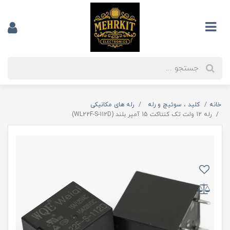
خانه
کلید ، سوئیچ و رله
رله های مکانیکی
رله 12 ولت تک کنتاکت 15 آمپر بلند (WL22F-S-112D)