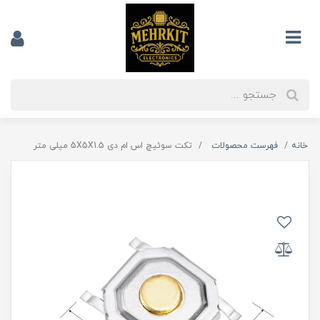
خانه
فهرست محصولات
تکت سوئیچ اس ام دی 5X5X1.5 میلی متر